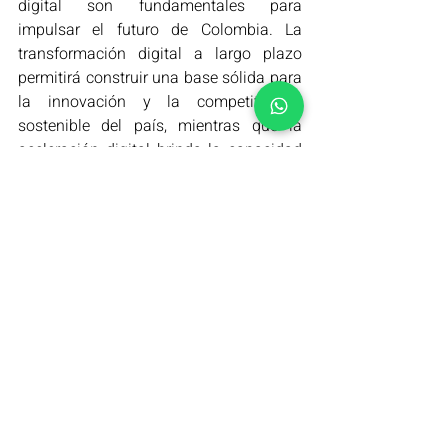
digital son fundamentales para 
impulsar el futuro de Colombia. La 
transformación digital a largo plazo 
permitirá construir una base sólida para 
la innovación y la competitividad 
sostenible del país, mientras que la 
aceleración digital brinda la capacidad 
de adaptarse rápidamente a los 
cambios y aprovechar las 
oportunidades que surgen. Con 
proyectos como "Colombia PotencIA 
Digital" y una inversión significativa, hay 
un enfoque integral para fortalecer la 
conectividad, mejorar la educación en 
tecnología y construir ecosistemas 
digitales robustos. Colombia tiene el 
potencial de ascender en el Ranking de 
Competitividad Digital Mundial y 
convertirse en una verdadera potencia 