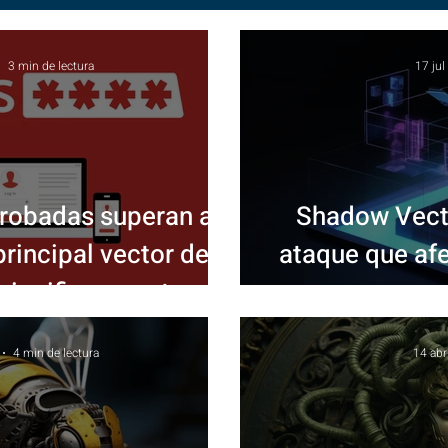
3 min de lectura
17 jul
robadas superan al
Shadow Vecto
rincipal vector de
ataque que af
ignifica para tu
e
resa?
4 min de lectura
14 abr