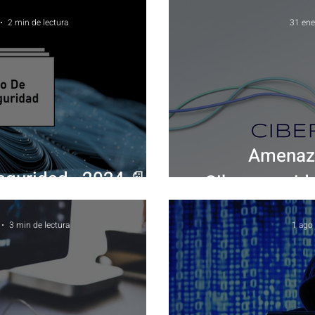
2 min de lectura
31 en
Amenaza
guridad - 2024 📄🔒
Cibersegurid
3 min de lectura
1 ago