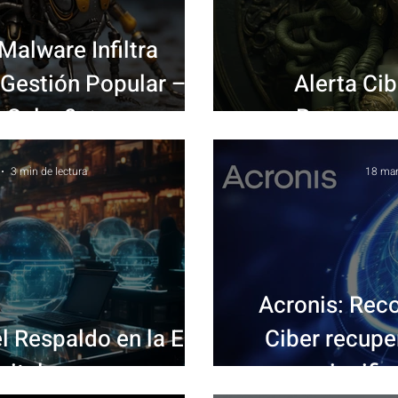
Malware Infiltra
Gestión Popular –
Alerta Cib
 Salvo? 🔥
Ransomwa
3 min de lectura
18 ma
Acronis: Rec
l Respaldo en la Era
Ciber recupe
gital
signifi