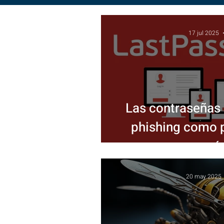
17 jul 2025
Las contraseñas 
phishing como p
acceso: ¿qué s
emp
20 may 2025