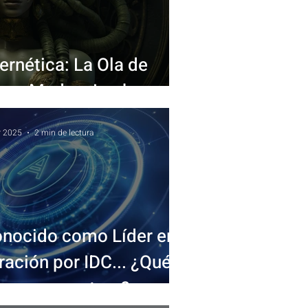
ernética: La Ola de
re MedusaLocker
r 2025
2 min de lectura
onocido como Líder en
ración por IDC... ¿Qué
ca para nosotros?