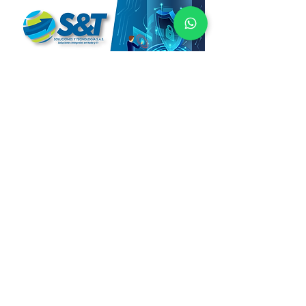
"Descargue
esta
información"