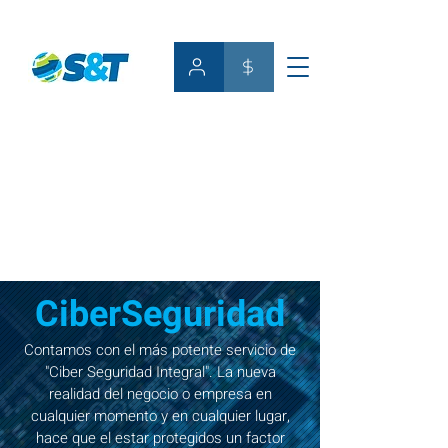
CiberSeguridad
Contamos con el más potente servicio de
"Ciber Seguridad Integral". La nueva
realidad del negocio o empresa en
cualquier momento y en cualquier lugar,
hace que el estar protegidos un factor